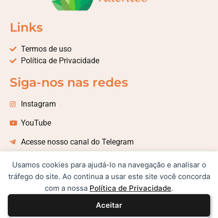
Links
Termos de uso
Política de Privacidade
Siga-nos nas redes
Instagram
YouTube
Acesse nosso canal do Telegram
Usamos cookies para ajudá-lo na navegação e analisar o
© Copyright - 2023 - Granjeando Talentos
tráfego do site. Ao continua a usar este site você concorda
Treinamentos e Editora
com a nossa
Política de Privacidade
.
porque nele foram criadas todas as coisas
Aceitar
que há nos céus e na terra, visíveis e
invisíveis, sejam tronos, sejam dominações,